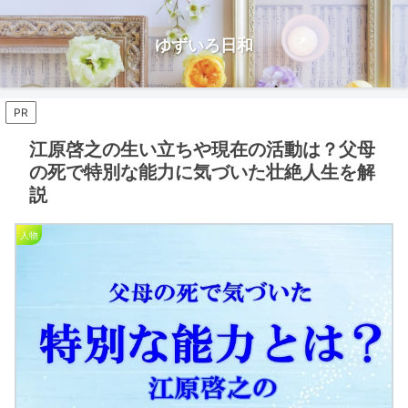
ゆずいろ日和
PR
江原啓之の生い立ちや現在の活動は？父母
の死で特別な能力に気づいた壮絶人生を解
説
人物