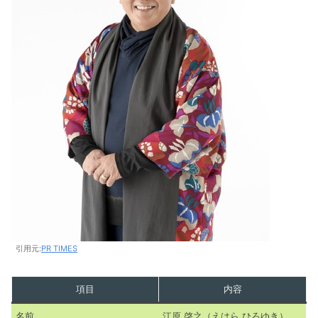
引用元:
PR TIMES
項目
内容
名前
江原 啓之（えはら ひろゆき）