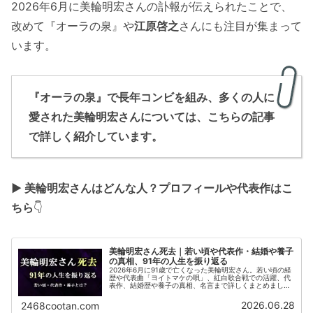
2026年6月に美輪明宏さんの訃報が伝えられたことで、
改めて『オーラの泉』や
江原啓之
さんにも注目が集まって
います。
『オーラの泉』で長年コンビを組み、多くの人に
愛された美輪明宏さんについては、こちらの記事
で詳しく紹介しています。
▶ 美輪明宏さんはどんな人？プロフィールや代表作はこ
ちら
👇
美輪明宏さん死去｜若い頃や代表作・結婚や養子
の真相、91年の人生を振り返る
2026年6月に91歳で亡くなった美輪明宏さん。若い頃の経
歴や代表曲「ヨイトマケの唄」、紅白歌合戦での活躍、代
表作、結婚歴や養子の真相、名言まで詳しくまとめまし
た。
2026.06.28
2468cootan.com