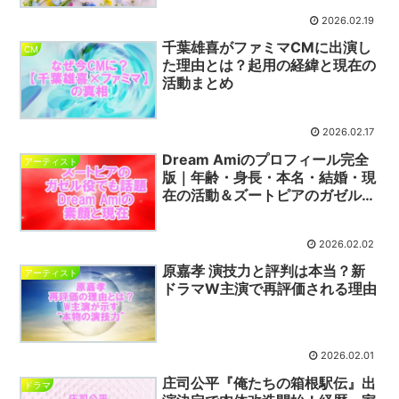
2026.02.19
千葉雄喜がファミマCMに出演し
CM
た理由とは？起用の経緯と現在の
活動まとめ
2026.02.17
Dream Amiのプロフィール完全
アーティスト
版｜年齢・身長・本名・結婚・現
在の活動＆ズートピアのガゼル役
まで徹底解説
2026.02.02
原嘉孝 演技力と評判は本当？新
アーティスト
ドラマW主演で再評価される理由
2026.02.01
庄司公平『俺たちの箱根駅伝』出
ドラマ