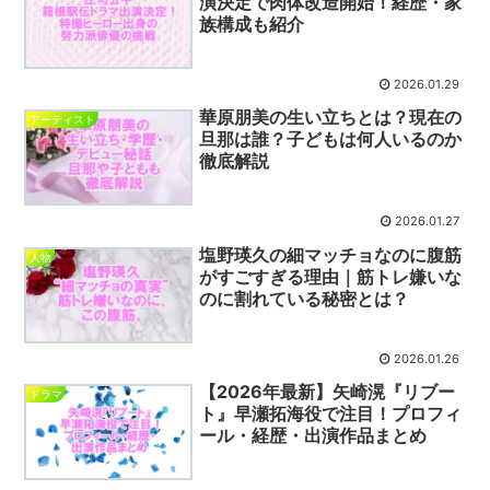
演決定で肉体改造開始！経歴・家
族構成も紹介
2026.01.29
華原朋美の生い立ちとは？現在の
アーティスト
旦那は誰？子どもは何人いるのか
徹底解説
2026.01.27
塩野瑛久の細マッチョなのに腹筋
人物
がすごすぎる理由｜筋トレ嫌いな
のに割れている秘密とは？
2026.01.26
【2026年最新】矢崎滉『リブー
ドラマ
ト』早瀬拓海役で注目！プロフィ
ール・経歴・出演作品まとめ