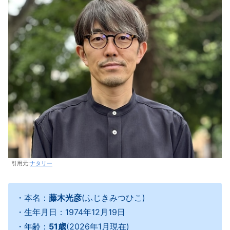
引用元:
ナタリー
・本名：
藤木光彦
(ふじきみつひこ)
・生年月日：1974年12月19日
・年齢：
51歳
(2026年1月現在)