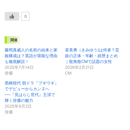
0
関連
藤岡真威人の名前の由来と家
喜美勇（きみゆう)は何者？芸
族構成は？英語が堪能な理由
妓の正体・年齢・経歴まとめ
も徹底解説！
｜龍角散CMで話題の女性
2025年7月14日
2026年2月21日
俳優
CM
黒崎煌代 朝ドラ『ブギウギ』
でデビューからカンヌへ
──『見はらし世代』主演で
輝く俳優の魅力
2025年9月2日
俳優