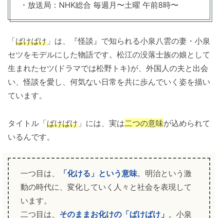
・放送局：NHK総合 毎週月〜土曜 午前8時〜
「
ばけばけ
」は、『怪談』で知られる小泉八雲の妻・小泉
セツをモデルにした物語です。松江の没落士族の娘として
生まれたセツ(ドラマでは松野トキ)が、外国人の夫と出会
い、怪談を愛し、何気ない日常を共に歩んでいく姿を描い
ています。
タイトル「
ばけばけ
」には、実は
二つの意味
が込められて
いるんです。
一つ目は、
「化ける」という意味
。明治という激
動の時代に、変化していく人々と社会を表現して
います。
二つ目は、
そのままお化けの「ばけばけ」
。小泉