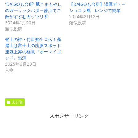
“DAIGOも台所” 豚こまもやし
【DAIGOも台所】濃厚ガトー
のガーリックバター醤油でご
ショコラ風 レンジで簡単
飯がすすむガッツリ系
2024年2月12日
2024年1月23日
類似投稿
類似投稿
登山の神・竹田知生直伝！高
尾山は富士山の龍脈スポット
運気上昇の極意『オーマイゴ
ッド』出演
2025年9月20日
人物
未分類
スポンサーリンク