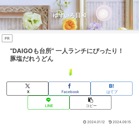
ゆずいろ日和
PR
“DAIGOも台所” 一人ランチにぴったり！
豚塩だれうどん
未分類
X
Facebook
はてブ
LINE
コピー
2024.01.12
2024.09.15