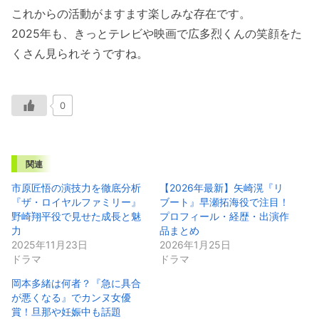
これからの活動がますます楽しみな存在です。
2025年も、きっとテレビや映画で広多烈くんの笑顔をた
くさん見られそうですね。
0
関連
市原匠悟の演技力を徹底分析
【2026年最新】矢崎滉『リ
『ザ・ロイヤルファミリー』
ブート』早瀬拓海役で注目！
野崎翔平役で見せた成長と魅
プロフィール・経歴・出演作
力
品まとめ
2025年11月23日
2026年1月25日
ドラマ
ドラマ
岡本多緒は何者？『急に具合
が悪くなる』でカンヌ女優
賞！旦那や妊娠中も話題