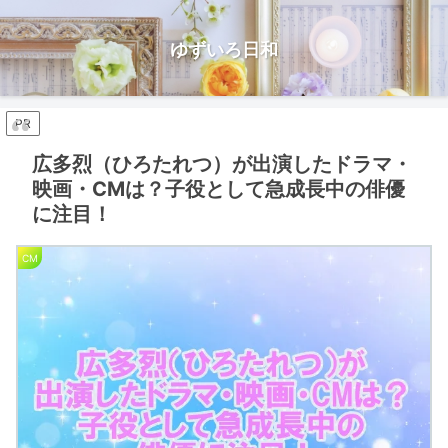
ゆずいろ日和
PR
広多烈（ひろたれつ）が出演したドラマ・
映画・CMは？子役として急成長中の俳優
に注目！
CM