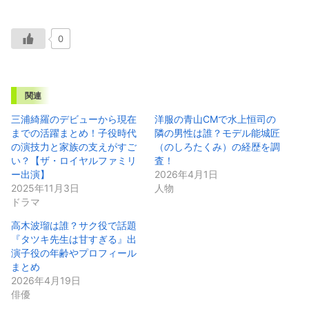
0
関連
三浦綺羅のデビューから現在
洋服の青山CMで水上恒司の
までの活躍まとめ！子役時代
隣の男性は誰？モデル能城匠
の演技力と家族の支えがすご
（のしろたくみ）の経歴を調
い？【ザ・ロイヤルファミリ
査！
ー出演】
2026年4月1日
2025年11月3日
人物
ドラマ
高木波瑠は誰？サク役で話題
『タツキ先生は甘すぎる』出
演子役の年齢やプロフィール
まとめ
2026年4月19日
俳優