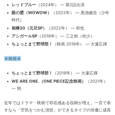
レッドブルー
（2024年） — 第2話出演
眼の壁（WOWOW）
（2022年） — 黒池健吉（少年
時代）
相棒20（元旦SP）
（2022年） — 和也
アシガールSP
（2018年） — 三之助（幼少）
ちょっとまて野球部！
（映画 2018年） — 大濠広揮
☆映画☆
ちょっとまて野球部！
（2018年） — 大濠広揮
WE ARE ONE.（ONE PIECE記念映画）
（2021年）
— 朔
近年ではドラマ・映画で存在感ある役柄が増え、一言で表
すなら「空気をつかむ演技」ができるタイプの俳優に成長