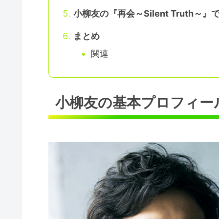
小柳友の『再会～Silent Truth～
まとめ
関連
小柳友の基本プロフィー