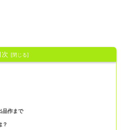
目次
出品作まで
は？