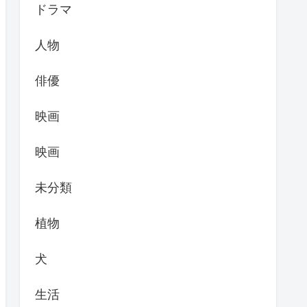
ドラマ
人物
俳優
映画
映画
未分類
植物
犬
生活