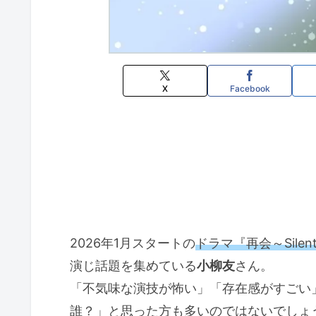
X
Facebook
2026年1月スタートの
ドラマ『再会～Silent
演じ話題を集めている
小柳友
さん。
「不気味な演技が怖い」「存在感がすごい
誰？」と思った方も多いのではないでしょ