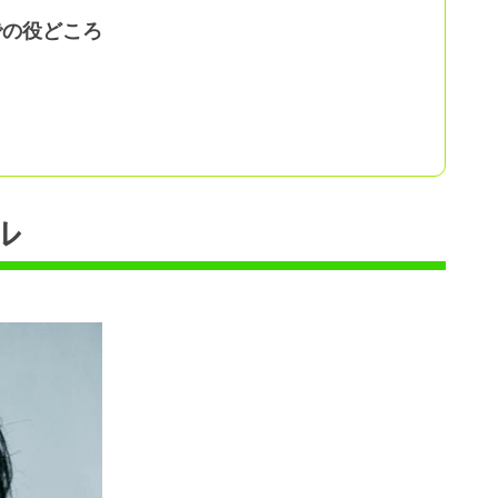
』での役どころ
ル