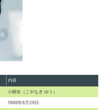
内容
小柳友（こやなぎ ゆう）
1988年8月29日