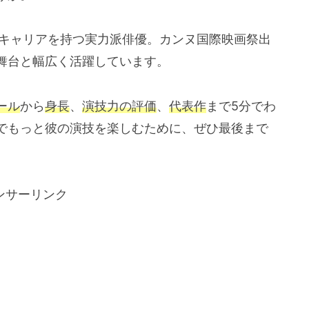
いキャリアを持つ実力派俳優。カンヌ国際映画祭出
舞台と幅広く活躍しています。
ール
から
身長
、
演技力の評価
、
代表作
まで5分でわ
でもっと彼の演技を楽しむために、ぜひ最後まで
ンサーリンク