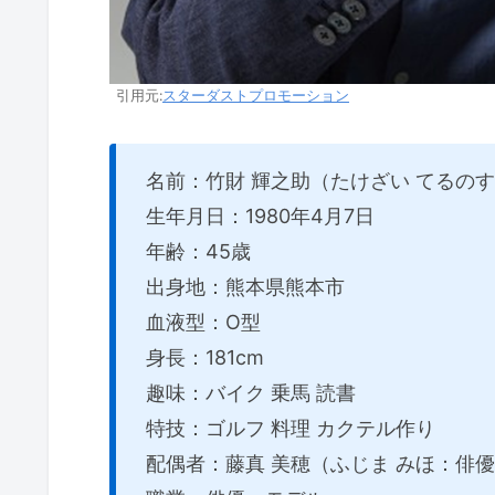
引用元:
スターダストプロモーション
名前：竹財 輝之助（たけざい てるの
生年月日：1980年4月7日
年齢：45歳
出身地：熊本県熊本市
血液型：O型
身長：181cm
趣味：バイク 乗馬 読書
特技：ゴルフ 料理 カクテル作り
配偶者：藤真 美穂（ふじま みほ：俳優）