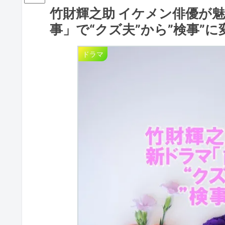
竹財輝之助 イケメン俳優が
事」で“クズ夫”から”検事”に
ドラマ