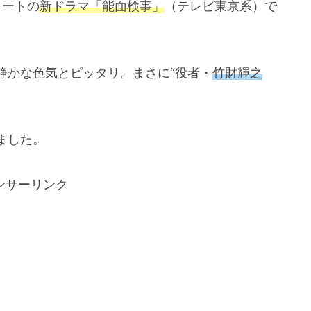
タートの
新ドラマ「能面検事」
（テレビ東京系）で
静かな色気とピッタリ。まさに“役者・
竹財輝之
ました。
ンサーリンク