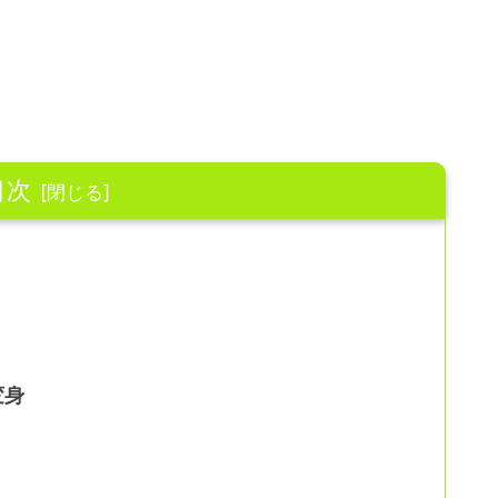
目次
変身