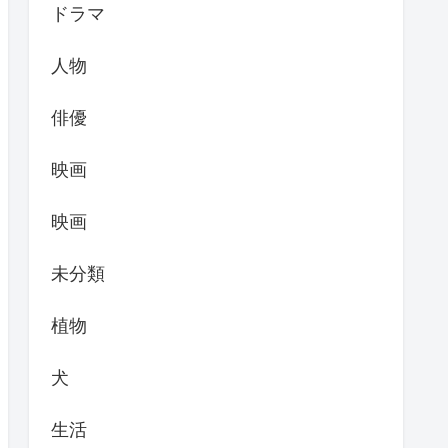
ドラマ
人物
俳優
映画
映画
未分類
植物
犬
生活