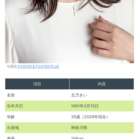
引用元:
FOSTER & FOSTER PLUS
項目
内容
名前
北乃きい
生年月日
1991年3月15日
年齢
35歳（2026年現在）
出身地
神奈川県
身長
158cm