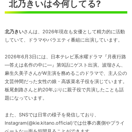
北乃きいは今何してる?
北乃きい
さんは、2026年現在も女優として精力的に活動
していて、ドラマやバラエティ番組に出演しています。
2026年6月3日には、日本テレビ系水曜ドラマ『月夜行路
―答えは名作の中に―』第9話にゲスト出演。波瑠さん、
麻生久美子さんがW主演を務めるこのドラマで、主人公の
文芸仲間だった女性の娘・高坂菜名子役を演じています。
板尾創路さんと約20年ぶりに親子役で共演したことも話
題になっています。
また、SNSでは日常の様子を発信しており、
Instagram(@kie.kitano.official)では仕事の裏側やプライ
ベートな一面を垣間見ることができます。