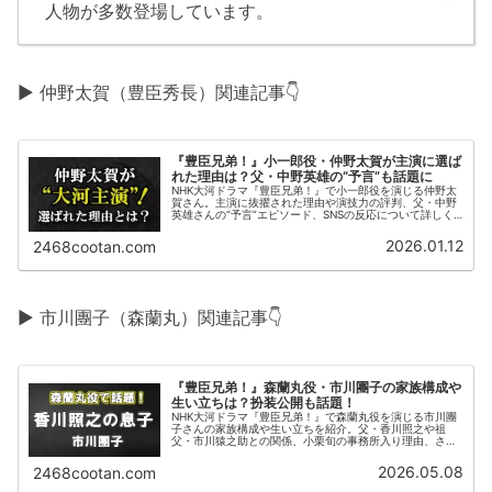
人物が多数登場しています。
▶ 仲野太賀（豊臣秀長）関連記事👇
『豊臣兄弟！』小一郎役・仲野太賀が主演に選ば
れた理由は？父・中野英雄の“予言”も話題に
NHK大河ドラマ『豊臣兄弟！』で小一郎役を演じる仲野太
賀さん。主演に抜擢された理由や演技力の評判、父・中野
英雄さんの“予言”エピソード、SNSの反応について詳しく
まとめました。
2026.01.12
2468cootan.com
▶ 市川團子（森蘭丸）関連記事👇
『豊臣兄弟！』森蘭丸役・市川團子の家族構成や
生い立ちは？扮装公開も話題！
NHK大河ドラマ『豊臣兄弟！』で森蘭丸役を演じる市川團
子さんの家族構成や生い立ちを紹介。父・香川照之や祖
父・市川猿之助との関係、小栗旬の事務所入り理由、さら
に話題の扮装公開についても詳しくまとめました。
2026.05.08
2468cootan.com