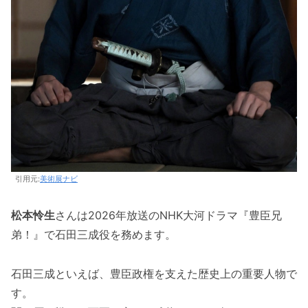
引用元:
美術展ナビ
松本怜生
さんは2026年放送のNHK大河ドラマ『豊臣兄
弟！』で石田三成役を務めます。
石田三成といえば、豊臣政権を支えた歴史上の重要人物で
す。