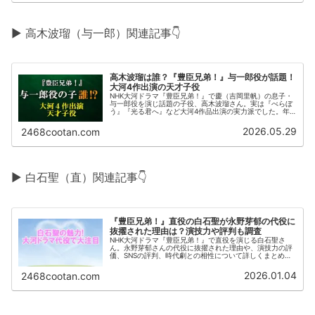
▶ 高木波瑠（与一郎）関連記事👇
高木波瑠は誰？『豊臣兄弟！』与一郎役が話題！
大河4作出演の天才子役
NHK大河ドラマ『豊臣兄弟！』で慶（吉岡里帆）の息子・
与一郎役を演じ話題の子役、高木波瑠さん。実は『べらぼ
う』『光る君へ』など大河4作品出演の実力派でした。年
齢やプロフィール、出演作品をまとめます。
2026.05.29
2468cootan.com
▶ 白石聖（直）関連記事👇
『豊臣兄弟！』直役の白石聖が永野芽郁の代役に
抜擢された理由は？演技力や評判も調査
NHK大河ドラマ『豊臣兄弟！』で直役を演じる白石聖さ
ん。永野芽郁さんの代役に抜擢された理由や、演技力の評
価、SNSの評判、時代劇との相性について詳しくまとめま
した。
2026.01.04
2468cootan.com