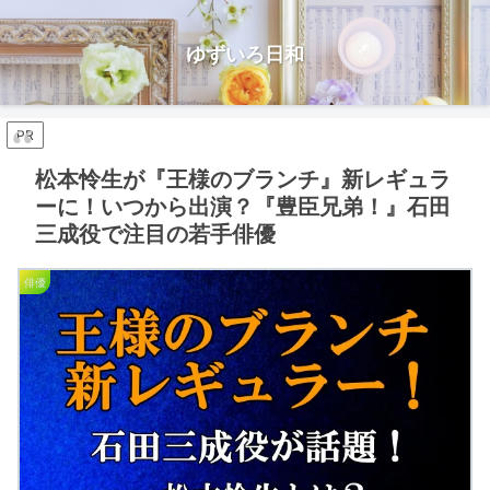
ゆずいろ日和
PR
松本怜生が『王様のブランチ』新レギュラ
ーに！いつから出演？『豊臣兄弟！』石田
三成役で注目の若手俳優
俳優