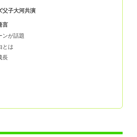
ズ父子大河共演
発言
ーンが話題
由とは
成長