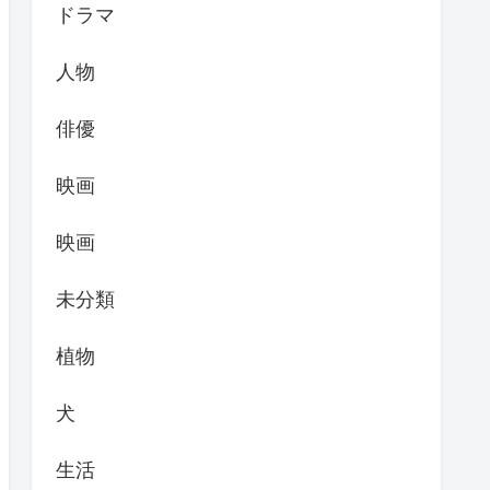
ドラマ
人物
俳優
映画
映画
未分類
植物
犬
生活